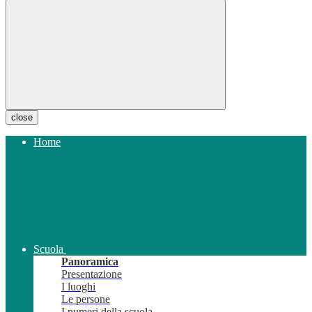
close
Home
Scuola
Panoramica
Presentazione
I luoghi
Le persone
I numeri della scuola