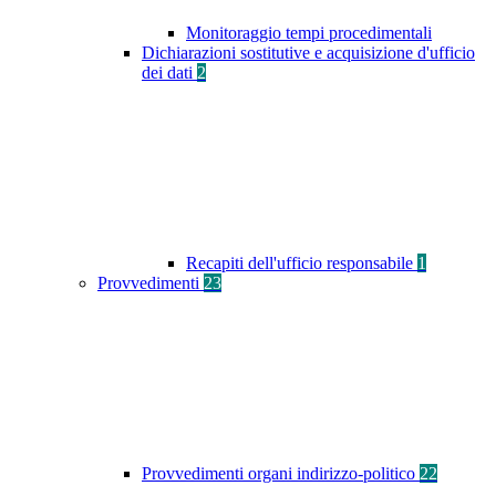
Monitoraggio tempi procedimentali
Dichiarazioni sostitutive e acquisizione d'ufficio
dei dati
2
Recapiti dell'ufficio responsabile
1
Provvedimenti
23
Provvedimenti organi indirizzo-politico
22