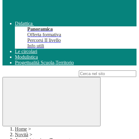
Didattica
Panoramica
Offerta formativa
Percorsi II livello
Info utili
Le circolari
Modulistica
Progettualità Scuola-Territorio
Campo di ricerca per le pagine del sito
Home
>
Novità
>