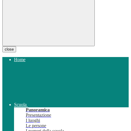
close
Home
Scuola
Panoramica
Presentazione
I luoghi
Le persone
I numeri della scuola