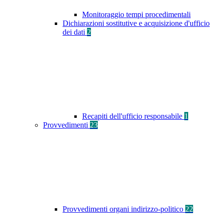
Monitoraggio tempi procedimentali
Dichiarazioni sostitutive e acquisizione d'ufficio
dei dati
2
Recapiti dell'ufficio responsabile
1
Provvedimenti
23
Provvedimenti organi indirizzo-politico
22