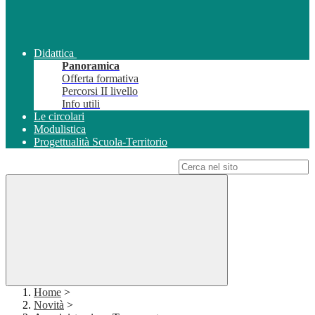
Didattica
Panoramica
Offerta formativa
Percorsi II livello
Info utili
Le circolari
Modulistica
Progettualità Scuola-Territorio
Campo di ricerca per le pagine del sito
Home
>
Novità
>