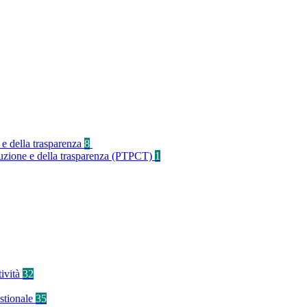
 e della trasparenza
8
rruzione e della trasparenza (PTPCT)
1
tività
32
stionale
35