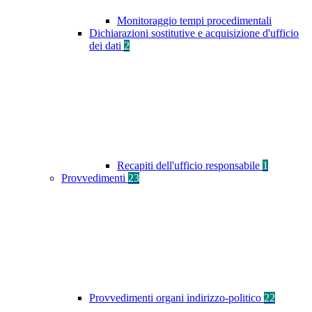
Monitoraggio tempi procedimentali
Dichiarazioni sostitutive e acquisizione d'ufficio
dei dati
2
Recapiti dell'ufficio responsabile
1
Provvedimenti
23
Provvedimenti organi indirizzo-politico
22