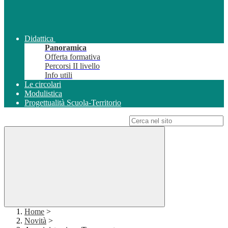
Didattica
Panoramica
Offerta formativa
Percorsi II livello
Info utili
Le circolari
Modulistica
Progettualità Scuola-Territorio
Campo di ricerca per le pagine del sito
Home
>
Novità
>