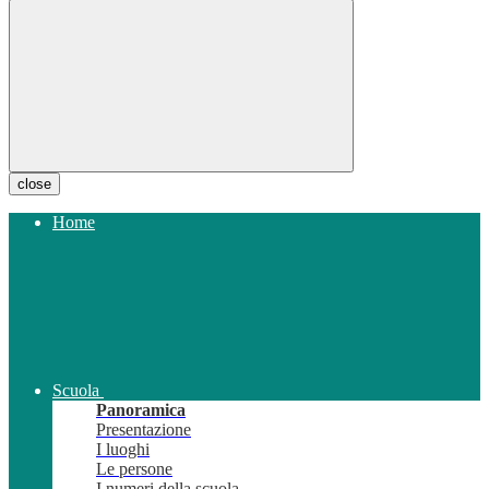
close
Home
Scuola
Panoramica
Presentazione
I luoghi
Le persone
I numeri della scuola