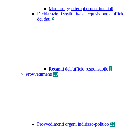
Monitoraggio tempi procedimentali
Dichiarazioni sostitutive e acquisizione d'ufficio
dei dati
2
Recapiti dell'ufficio responsabile
1
Provvedimenti
23
Provvedimenti organi indirizzo-politico
22