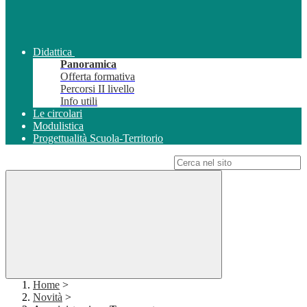
Didattica
Panoramica
Offerta formativa
Percorsi II livello
Info utili
Le circolari
Modulistica
Progettualità Scuola-Territorio
Campo di ricerca per le pagine del sito
Home
>
Novità
>