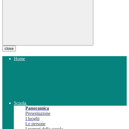
close
Home
Scuola
Panoramica
Presentazione
I luoghi
Le persone
I numeri della scuola