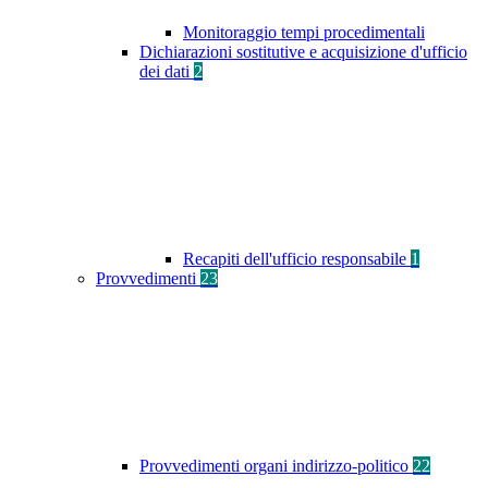
Monitoraggio tempi procedimentali
Dichiarazioni sostitutive e acquisizione d'ufficio
dei dati
2
Recapiti dell'ufficio responsabile
1
Provvedimenti
23
Provvedimenti organi indirizzo-politico
22