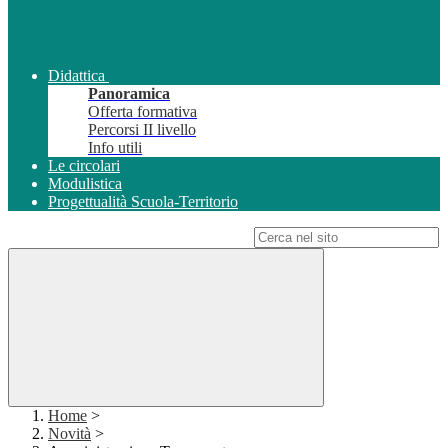
Didattica
Panoramica
Offerta formativa
Percorsi II livello
Info utili
Le circolari
Modulistica
Progettualità Scuola-Territorio
Campo di ricerca per le pagine del sito
Home
>
Novità
>