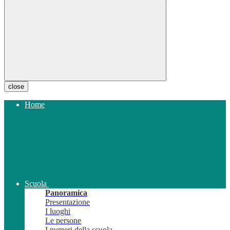
close
Home
Scuola
Panoramica
Presentazione
I luoghi
Le persone
I numeri della scuola