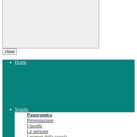
close
Home
Scuola
Panoramica
Presentazione
I luoghi
Le persone
I numeri della scuola