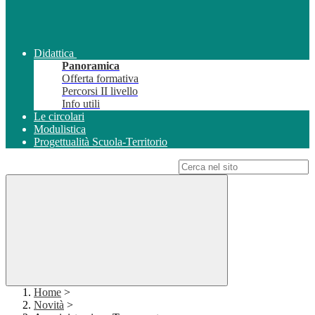
Didattica
Panoramica
Offerta formativa
Percorsi II livello
Info utili
Le circolari
Modulistica
Progettualità Scuola-Territorio
Campo di ricerca per le pagine del sito
Home
>
Novità
>