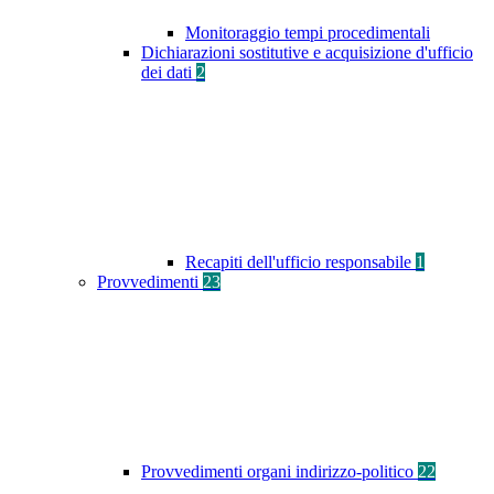
Monitoraggio tempi procedimentali
Dichiarazioni sostitutive e acquisizione d'ufficio
dei dati
2
Recapiti dell'ufficio responsabile
1
Provvedimenti
23
Provvedimenti organi indirizzo-politico
22