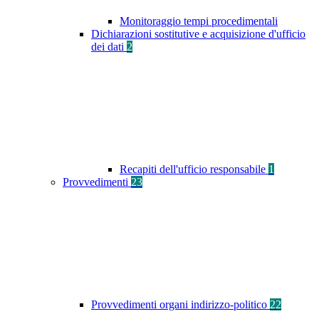
Monitoraggio tempi procedimentali
Dichiarazioni sostitutive e acquisizione d'ufficio
dei dati
2
Recapiti dell'ufficio responsabile
1
Provvedimenti
23
Provvedimenti organi indirizzo-politico
22