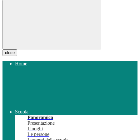
close
Home
Scuola
Panoramica
Presentazione
I luoghi
Le persone
I numeri della scuola