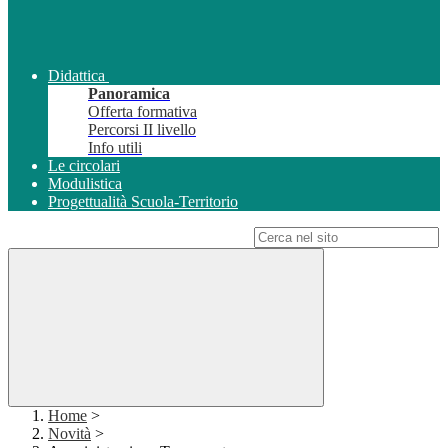
Didattica
Panoramica
Offerta formativa
Percorsi II livello
Info utili
Le circolari
Modulistica
Progettualità Scuola-Territorio
Campo di ricerca per le pagine del sito
Home
>
Novità
>