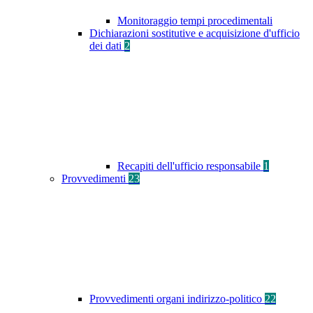
Monitoraggio tempi procedimentali
Dichiarazioni sostitutive e acquisizione d'ufficio
dei dati
2
Recapiti dell'ufficio responsabile
1
Provvedimenti
23
Provvedimenti organi indirizzo-politico
22