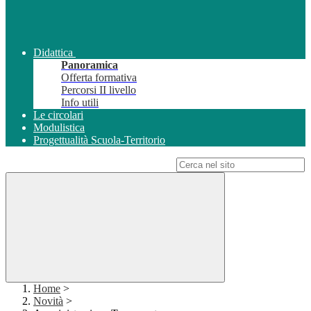
Didattica
Panoramica
Offerta formativa
Percorsi II livello
Info utili
Le circolari
Modulistica
Progettualità Scuola-Territorio
Campo di ricerca per le pagine del sito
Home
>
Novità
>