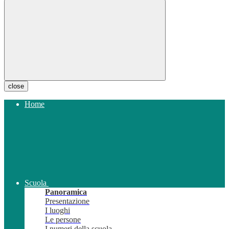
close
Home
Scuola
Panoramica
Presentazione
I luoghi
Le persone
I numeri della scuola