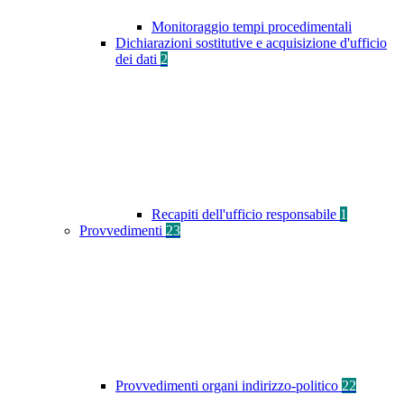
Monitoraggio tempi procedimentali
Dichiarazioni sostitutive e acquisizione d'ufficio
dei dati
2
Recapiti dell'ufficio responsabile
1
Provvedimenti
23
Provvedimenti organi indirizzo-politico
22