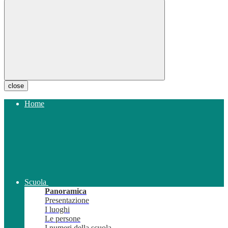
close
Home
Scuola
Panoramica
Presentazione
I luoghi
Le persone
I numeri della scuola