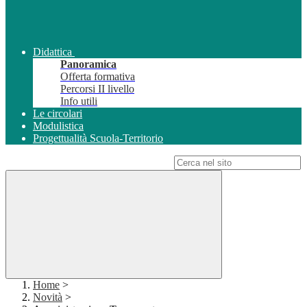
Didattica
Panoramica
Offerta formativa
Percorsi II livello
Info utili
Le circolari
Modulistica
Progettualità Scuola-Territorio
Campo di ricerca per le pagine del sito
Home
>
Novità
>