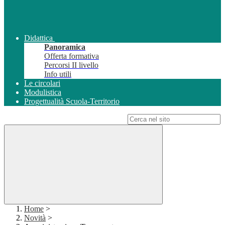
Didattica
Panoramica
Offerta formativa
Percorsi II livello
Info utili
Le circolari
Modulistica
Progettualità Scuola-Territorio
Campo di ricerca per le pagine del sito
Home
>
Novità
>