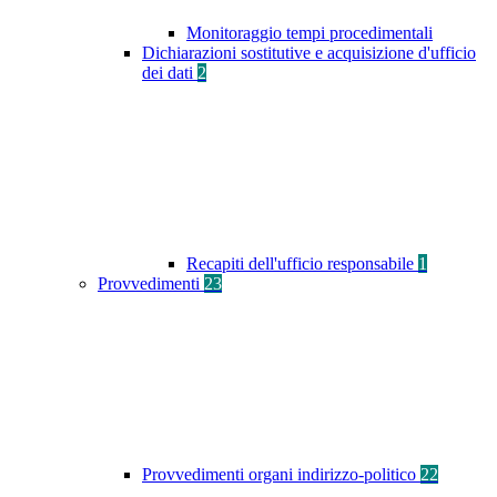
Monitoraggio tempi procedimentali
Dichiarazioni sostitutive e acquisizione d'ufficio
dei dati
2
Recapiti dell'ufficio responsabile
1
Provvedimenti
23
Provvedimenti organi indirizzo-politico
22