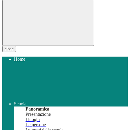
close
Home
Scuola
Panoramica
Presentazione
I luoghi
Le persone
I numeri della scuola