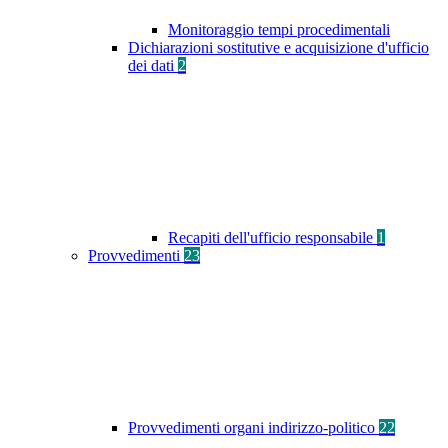
Monitoraggio tempi procedimentali
Dichiarazioni sostitutive e acquisizione d'ufficio
dei dati
2
Recapiti dell'ufficio responsabile
1
Provvedimenti
23
Provvedimenti organi indirizzo-politico
22