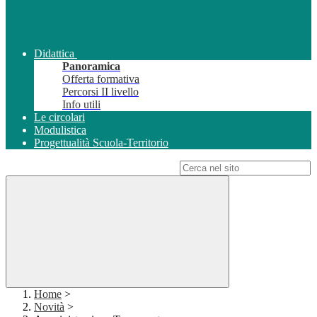
Didattica
Panoramica
Offerta formativa
Percorsi II livello
Info utili
Le circolari
Modulistica
Progettualità Scuola-Territorio
Campo di ricerca per le pagine del sito
Home
>
Novità
>