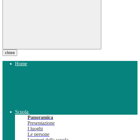
close
Home
Scuola
Panoramica
Presentazione
I luoghi
Le persone
I numeri della scuola